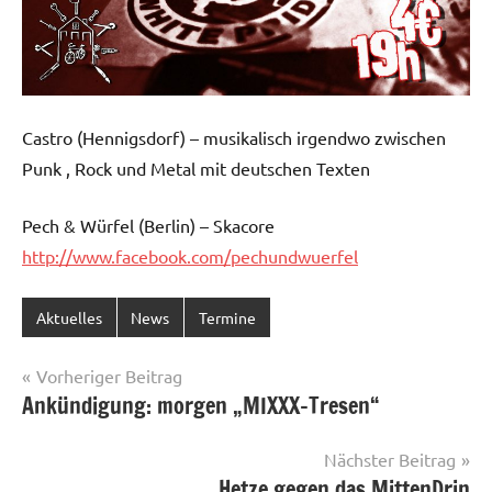
Castro (Hennigsdorf) – musikalisch irgendwo zwischen
Punk , Rock und Metal mit deutschen Texten
Pech & Würfel (Berlin) – Skacore
http://www.facebook.com/pechundwuerfel
Aktuelles
News
Termine
Beitragsnavigation
Vorheriger Beitrag
Ankündigung: morgen „MIXXX-Tresen“
Nächster Beitrag
Hetze gegen das MittenDrin