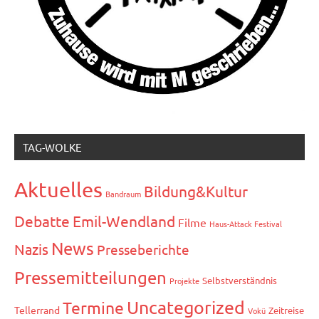
TAG-WOLKE
Aktuelles
Bildung&Kultur
Bandraum
Debatte
Emil-Wendland
Filme
Haus-Attack Festival
News
Nazis
Presseberichte
Pressemitteilungen
Selbstverständnis
Projekte
Uncategorized
Termine
Tellerrand
Zeitreise
Vokü