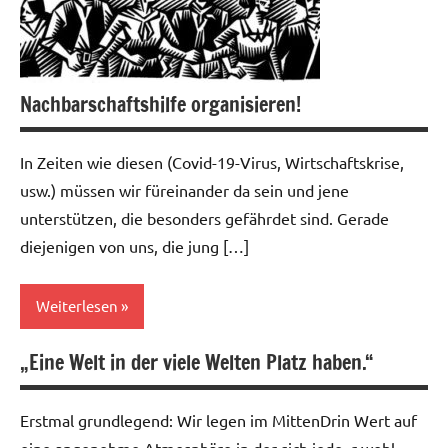
Nachbarschaftshilfe organisieren!
In Zeiten wie diesen (Covid-19-Virus, Wirtschaftskrise,
usw.) müssen wir füreinander da sein und jene
unterstützen, die besonders gefährdet sind. Gerade
diejenigen von uns, die jung […]
Weiterlesen
„Eine Welt in der viele Welten Platz haben.“
Aktuelles
Selbstverständnis
Erstmal grundlegend: Wir legen im MittenDrin Wert auf
eine angenehme Atmosphäre in der sich jede_r wohl