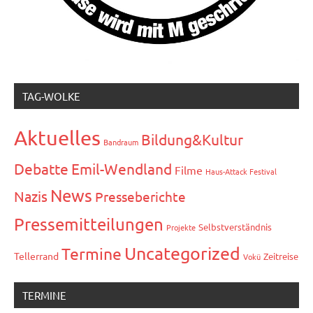
TAG-WOLKE
Aktuelles
Bildung&Kultur
Bandraum
Debatte
Emil-Wendland
Filme
Haus-Attack Festival
News
Nazis
Presseberichte
Pressemitteilungen
Selbstverständnis
Projekte
Uncategorized
Termine
Tellerrand
Zeitreise
Vokü
TERMINE