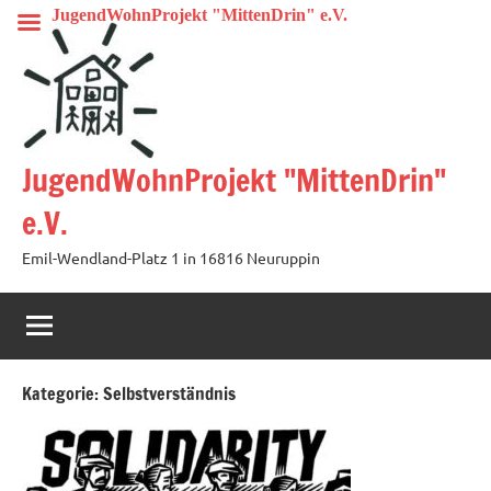
Zum
JugendWohnProjekt "MittenDrin" e.V.
Inhalt
springen
JugendWohnProjekt "MittenDrin"
e.V.
Emil-Wendland-Platz 1 in 16816 Neuruppin
Kategorie:
Selbstverständnis