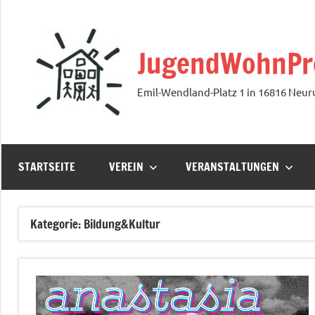
Zum
Inhalt
springen
JugendWohnProj
Emil-Wendland-Platz 1 in 16816 Neur
STARTSEITE
VEREIN
VERANSTALTUNGEN
Kategorie:
Bildung&Kultur