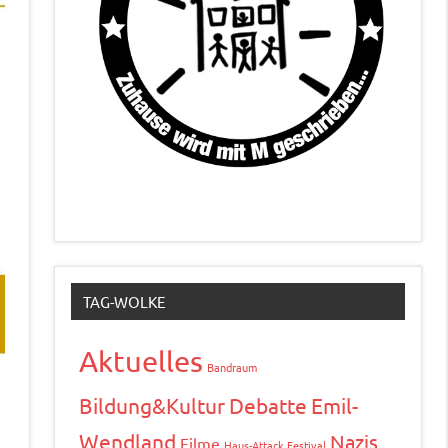
TAG-WOLKE
Aktuelles
Bandraum
Bildung&Kultur
Debatte
Emil-
Wendland
Nazis
Filme
Haus-Attack Festival