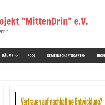
ekt "MittenDrin" e.V.
uppin
RÄUME
POOL
GEMEINSCHAFTSGARTEN
JUGE