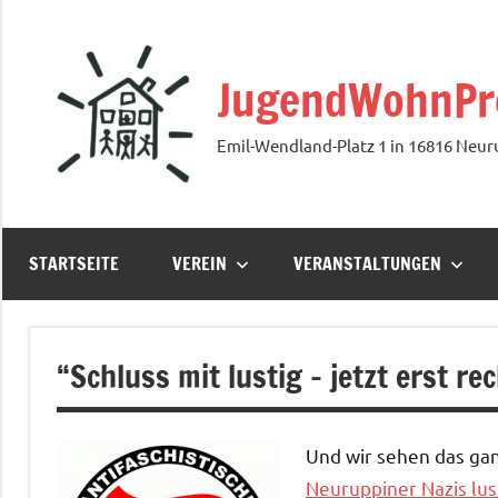
Zum
Inhalt
springen
JugendWohnProj
Emil-Wendland-Platz 1 in 16816 Neur
STARTSEITE
VEREIN
VERANSTALTUNGEN
“Schluss mit lustig – jetzt erst rec
Und wir sehen das gan
Neuruppiner Nazis lu