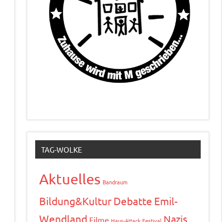
TAG-WOLKE
Aktuelles
Bandraum
Bildung&Kultur
Debatte
Emil-
Wendland
Nazis
Filme
Haus-Attack Festival