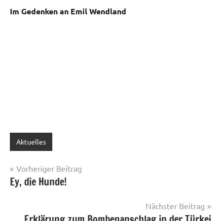
Im Gedenken an Emil Wendland
Aktuelles
Beitragsnavigation
Vorheriger Beitrag
Ey, die Hunde!
Nächster Beitrag
Erklärung zum Bombenanschlag in der Türkei