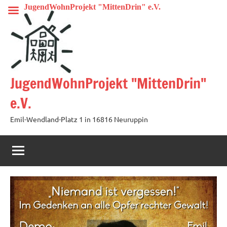
Zum
JugendWohnProjekt "MittenDrin" e.V.
Inhalt
springen
JugendWohnProjekt "MittenDrin"
e.V.
Emil-Wendland-Platz 1 in 16816 Neuruppin