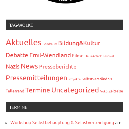
TAG-WOLKE
Aktuelles
Bildung&Kultur
Bandraum
Debatte
Emil-Wendland
Filme
Haus-Attack Festival
News
Nazis
Presseberichte
Pressemitteilungen
Selbstverständnis
Projekte
Uncategorized
Termine
Tellerrand
Zeitreise
Vokü
TERMINE
Workshop Selbstbehauptung & Selbstverteidigung
am