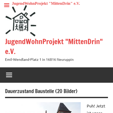
Zum
JugendWohnProjekt "MittenDrin" e.V.
Inhalt
springen
JugendWohnProjekt "MittenDrin"
e.V.
Emil-Wendland-Platz 1 in 16816 Neuruppin
Dauerzustand Baustelle (20 Bilder)
Puh! Jetzt
ist unser