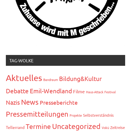
TAG-WOLKE
Aktuelles
Bildung&Kultur
Bandraum
Debatte
Emil-Wendland
Filme
Haus-Attack Festival
News
Nazis
Presseberichte
Pressemitteilungen
Selbstverständnis
Projekte
Uncategorized
Termine
Tellerrand
Zeitreise
Vokü