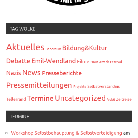
TAG-WOLKE
Aktuelles
Bildung&Kultur
Bandraum
Debatte
Emil-Wendland
Filme
Haus-Attack Festival
News
Nazis
Presseberichte
Pressemitteilungen
Selbstverständnis
Projekte
Uncategorized
Termine
Tellerrand
Zeitreise
Vokü
TERMINE
Workshop Selbstbehauptung & Selbstverteidigung
am